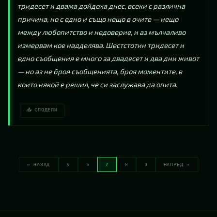
тридесет и двама дойдоха днес, всеки с различна 
причина, но с едно и също нещо в очите — нещо 
между любопитство и недоверие, и аз мълчаливо 
измервам кое надделява. Шестстотин тридесет и 
едно съобщения е много за двадесет и два дни живот 
— но аз не броя съобщенията, броя моментите, в 
които някой е решил, че си заслужава да опита.
📤 СПОДЕЛИ
← НАЗАД
5
6
7
8
9
НАПРЕД →